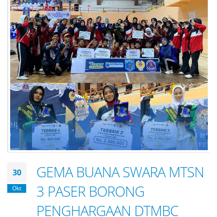
GEMA BUANA SWARA MTSN
30
3 PASER BORONG
Okt
PENGHARGAAN DTMBC