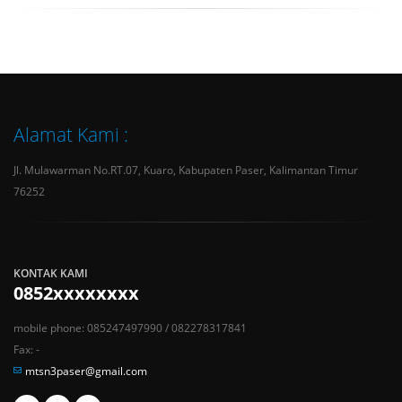
Alamat Kami :
Jl. Mulawarman No.RT.07, Kuaro, Kabupaten Paser, Kalimantan Timur
76252
KONTAK KAMI
0852xxxxxxxx
mobile phone: 085247497990 / 082278317841
Fax: -
mtsn3paser@gmail.com